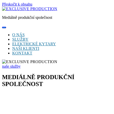
Přeskočit k obsahu
Mediálně produkční společnost
O NÁS
SLUŽBY
ELEKTRICKÉ KYTARY
NAŠI KLIENTI
KONTAKT
naše služby
MEDIÁLNĚ PRODUKČNÍ
SPOLEČNOST
Jsme kreativní společnost s dlouholetou zkušeností.
Našimi hlavními obory jsou:
marketing pro firmy, singmaking, výroba log a webových stánek,